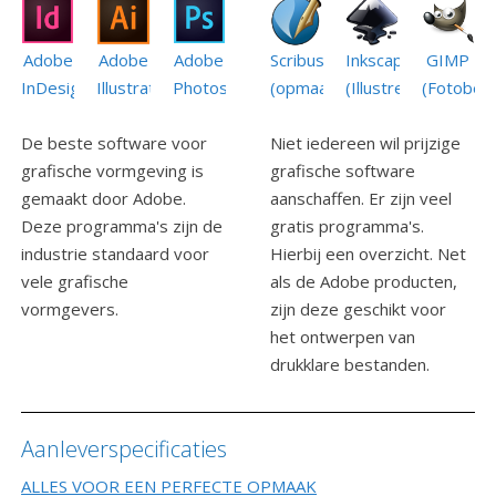
Adobe
Adobe
Scribus
GIMP
Adobe
Inkscape
InDesign
Photoshop
(opmaak)
(Fotobew
Illustrator
(Illustreren)
De beste software voor
Niet iedereen wil prijzige
grafische vormgeving is
grafische software
gemaakt door Adobe.
aanschaffen. Er zijn veel
Deze programma's zijn de
gratis programma's.
industrie standaard voor
Hierbij een overzicht. Net
vele grafische
als de Adobe producten,
vormgevers.
zijn deze geschikt voor
het ontwerpen van
drukklare bestanden.
Aanleverspecificaties
ALLES VOOR EEN PERFECTE OPMAAK