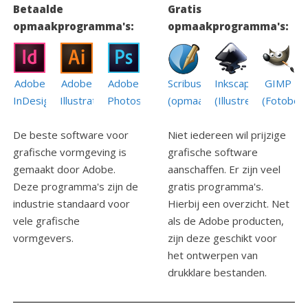
Betaalde
Gratis
opmaakprogramma's:
opmaakprogramma's:
Adobe
Adobe
Scribus
GIMP
Adobe
Inkscape
InDesign
Photoshop
(opmaak)
(Fotobew
Illustrator
(Illustreren)
De beste software voor
Niet iedereen wil prijzige
grafische vormgeving is
grafische software
gemaakt door Adobe.
aanschaffen. Er zijn veel
Deze programma's zijn de
gratis programma's.
industrie standaard voor
Hierbij een overzicht. Net
vele grafische
als de Adobe producten,
vormgevers.
zijn deze geschikt voor
het ontwerpen van
drukklare bestanden.