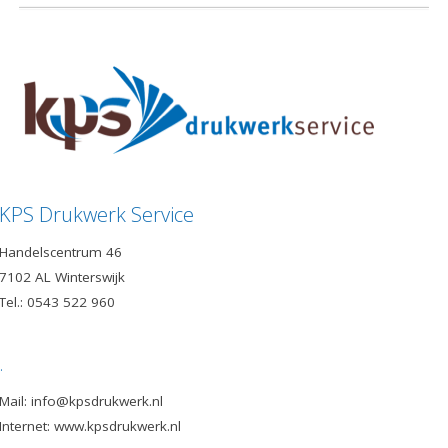
KPS Drukwerk Service
Handelscentrum 46
7102 AL Winterswijk
Tel.: 0543 522 960
.
Mail: info@kpsdrukwerk.nl
Internet: www.kpsdrukwerk.nl