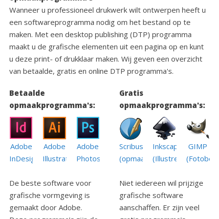
Wanneer u professioneel drukwerk wilt ontwerpen heeft u
een softwareprogramma nodig om het bestand op te
maken. Met een desktop publishing (DTP) programma
maakt u de grafische elementen uit een pagina op en kunt
u deze print- of drukklaar maken. Wij geven een overzicht
van betaalde, gratis en online DTP programma's.
Betaalde
Gratis
opmaakprogramma's:
opmaakprogramma's:
Adobe
Adobe
Scribus
GIMP
Adobe
Inkscape
InDesign
Photoshop
(opmaak)
(Fotobew
Illustrator
(Illustreren)
De beste software voor
Niet iedereen wil prijzige
grafische vormgeving is
grafische software
gemaakt door Adobe.
aanschaffen. Er zijn veel