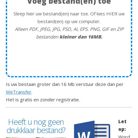
Voeg bestand(en) toe
Sleep hier uw bestand(en) naar toe. Of kies HIER uw
bestand(en) op uw computer.
Alleen PDF, JPEG, JPG, PSD, AI, EPS. PNG, GIF en ZIP
bestanden
kleiner dan 16MB.
Is uw bestaan groter dan 16 Mb verstuur deze dan per
WeTransfer
.
Het is gratis en zonder registratie.
Heeft u nog geen
Let
drukklaar bestand?
op:
Word,