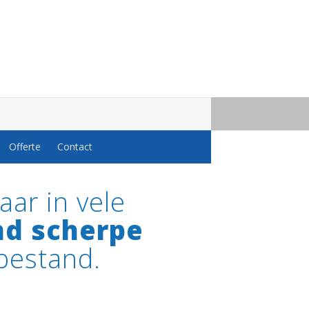
Offerte
Contact
aar in vele
nd scherpe
bestand.