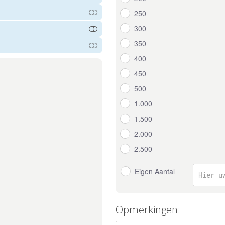
250
300
350
400
450
500
1.000
1.500
2.000
2.500
Eigen Aantal
Opmerkingen: