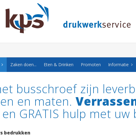
Zaken doen...
Eten & Drinken
Promoten
Informatie
t busschroef zijn leverb
ten en maten.
Verrasse
en GRATIS hulp met uw 
s bedrukken