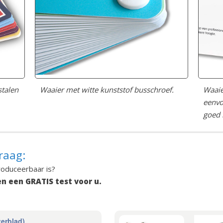
stalen
Waaier
Waaier met witte kunststof busschroef.
eenvo
goed 
raag:
roduceerbaar is?
n een GRATIS test voor u.
terblad)