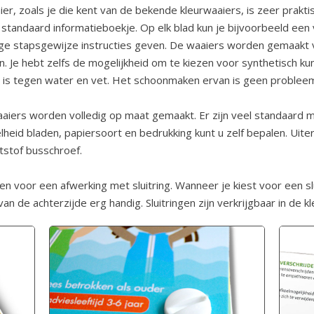
er, zoals je die kent van de bekende kleurwaaiers, is zeer prakti
standaard informatieboekje. Op elk blad kun je bijvoorbeeld een
ige stapsgewijze instructies geven. De waaiers worden gemaakt v
 Je hebt zelfs de mogelijkheid om te kiezen voor synthetisch ku
 is tegen water en vet. Het schoonmaken ervan is geen problee
aiers worden volledig op maat gemaakt. Er zijn veel standaard 
lheid bladen, papiersoort en bedrukking kunt u zelf bepalen. Uiter
tstof busschroef.
n voor een afwerking met sluitring. Wanneer je kiest voor een slu
an de achterzijde erg handig. Sluitringen zijn verkrijgbaar in de kl