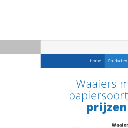
Home
Producten
Waaiers me
papiersoor
prijzen
Waaier