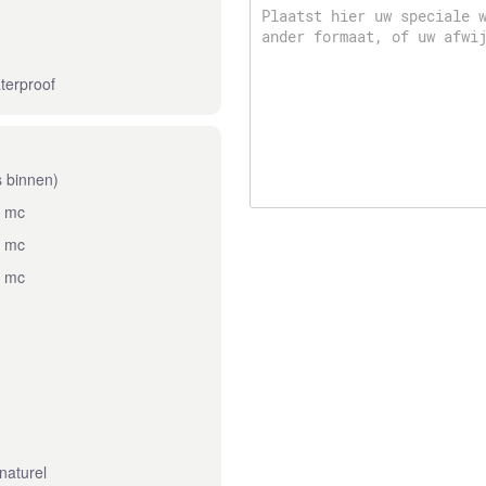
terproof
s binnen)
d mc
d mc
d mc
naturel