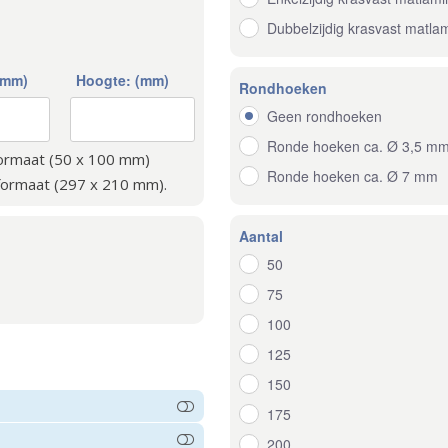
Dubbelzijdig krasvast matla
(mm)
Hoogte: (mm)
Rondhoeken
Geen rondhoeken
Ronde hoeken ca. Ø 3,5 m
formaat (50 x 100 mm)
Ronde hoeken ca. Ø 7 mm
formaat (297 x 210 mm).
Aantal
50
75
100
125
150
175
200