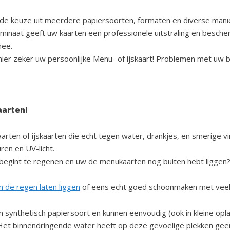
 de keuze uit meerdere papiersoorten, formaten en diverse man
minaat geeft uw kaarten een professionele uitstraling en besche
mee.
hier zeker uw persoonlijke Menu- of ijskaart! Problemen met uw 
aarten!
arten of ijskaarten die echt tegen water, drankjes, en smerige 
en en UV-licht.
 begint te regenen en uw de menukaarten nog buiten hebt liggen
 de regen laten liggen
of eens echt goed schoonmaken met veel
 synthetisch papiersoort en kunnen eenvoudig (ook in kleine op
Het binnendringende water heeft op deze gevoelige plekken gee