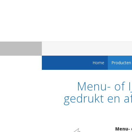
Home
Producten
Menu- of I
gedrukt en a
Menu- 