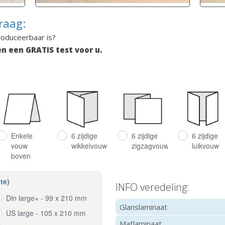
raag:
roduceerbaar is?
n een GRATIS test voor u.
Enkele
6 zijdige
6 zijdige
6 zijdige
vouw
wikkelvouw
zigzagvouw
luikvouw
boven
te)
INFO veredeling:
Din large+ - 99 x 210 mm
Glanslaminaat
US large - 105 x 210 mm
Matlaminaat