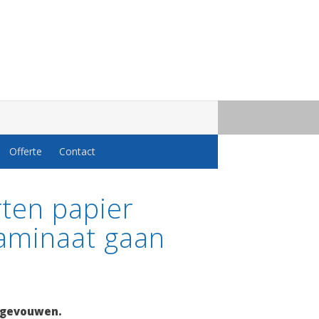
Offerte
Contact
rten papier
laminaat gaan
g gevouwen.